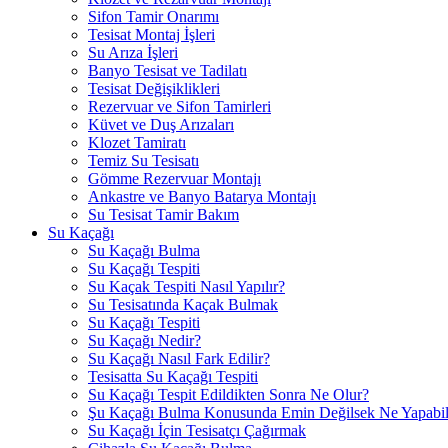
Sifon Tamir Onarımı
Tesisat Montaj İşleri
Su Arıza İşleri
Banyo Tesisat ve Tadilatı
Tesisat Değişiklikleri
Rezervuar ve Sifon Tamirleri
Küvet ve Duş Arızaları
Klozet Tamiratı
Temiz Su Tesisatı
Gömme Rezervuar Montajı
Ankastre ve Banyo Batarya Montajı
Su Tesisat Tamir Bakım
Su Kaçağı
Su Kaçağı Bulma
Su Kaçağı Tespiti
Su Kaçak Tespiti Nasıl Yapılır?
Su Tesisatında Kaçak Bulmak
Su Kaçağı Tespiti
Su Kaçağı Nedir?
Su Kaçağı Nasıl Fark Edilir?
Tesisatta Su Kaçağı Tespiti
Su Kaçağı Tespit Edildikten Sonra Ne Olur?
Şu Kaçağı Bulma Konusunda Emin Değilsek Ne Yapabili
Su Kaçağı İçin Tesisatçı Çağırmak