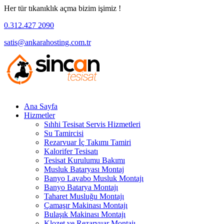
Her tür tıkanıklık açma bizim işimiz !
0.312.427 2090
satis@ankarahosting.com.tr
Ana Sayfa
Hizmetler
Sıhhi Tesisat Servis Hizmetleri
Su Tamircisi
Rezarvuar İç Takımı Tamiri
Kalorifer Tesisatı
Tesisat Kurulumu Bakımı
Musluk Bataryası Montaj
Banyo Lavabo Musluk Montajı
Banyo Batarya Montajı
Taharet Musluğu Montajı
Çamaşır Makinası Montajı
Bulaşık Makinası Montajı
Klozet ve Rezarvuar Montajı