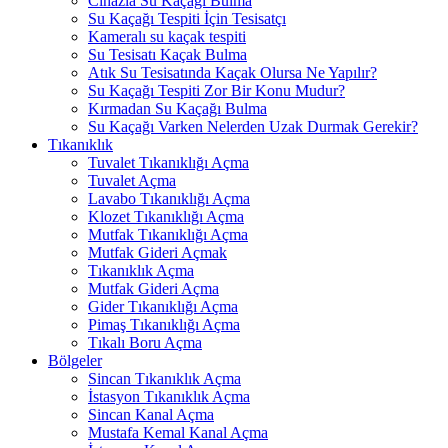
Cihazla Su Kaçağı Bulma
Su Kaçağı Tespiti İçin Tesisatçı
Kameralı su kaçak tespiti
Su Tesisatı Kaçak Bulma
Atık Su Tesisatında Kaçak Olursa Ne Yapılır?
Su Kaçağı Tespiti Zor Bir Konu Mudur?
Kırmadan Su Kaçağı Bulma
Su Kaçağı Varken Nelerden Uzak Durmak Gerekir?
Tıkanıklık
Tuvalet Tıkanıklığı Açma
Tuvalet Açma
Lavabo Tıkanıklığı Açma
Klozet Tıkanıklığı Açma
Mutfak Tıkanıklığı Açma
Mutfak Gideri Açmak
Tıkanıklık Açma
Mutfak Gideri Açma
Gider Tıkanıklığı Açma
Pimaş Tıkanıklığı Açma
Tıkalı Boru Açma
Bölgeler
Sincan Tıkanıklık Açma
İstasyon Tıkanıklık Açma
Sincan Kanal Açma
Mustafa Kemal Kanal Açma