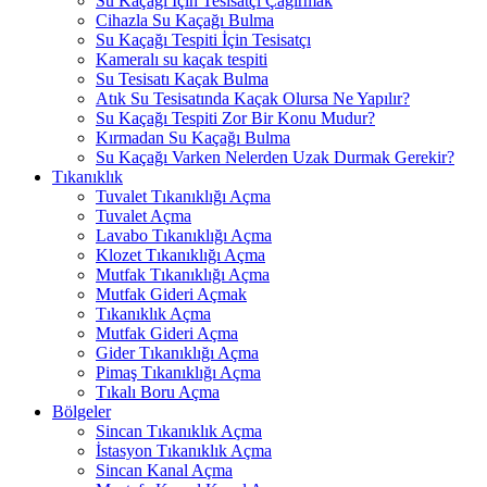
Su Kaçağı İçin Tesisatçı Çağırmak
Cihazla Su Kaçağı Bulma
Su Kaçağı Tespiti İçin Tesisatçı
Kameralı su kaçak tespiti
Su Tesisatı Kaçak Bulma
Atık Su Tesisatında Kaçak Olursa Ne Yapılır?
Su Kaçağı Tespiti Zor Bir Konu Mudur?
Kırmadan Su Kaçağı Bulma
Su Kaçağı Varken Nelerden Uzak Durmak Gerekir?
Tıkanıklık
Tuvalet Tıkanıklığı Açma
Tuvalet Açma
Lavabo Tıkanıklığı Açma
Klozet Tıkanıklığı Açma
Mutfak Tıkanıklığı Açma
Mutfak Gideri Açmak
Tıkanıklık Açma
Mutfak Gideri Açma
Gider Tıkanıklığı Açma
Pimaş Tıkanıklığı Açma
Tıkalı Boru Açma
Bölgeler
Sincan Tıkanıklık Açma
İstasyon Tıkanıklık Açma
Sincan Kanal Açma