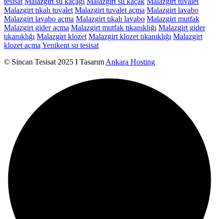
tesisat
Malazgirt su kaçağı
Malazgirt su kaçak
Malazgirt tuvalet
Malazgirt tıkalı tuvalet
Malazgirt tuvalet açma
Malazgirt lavabo
Malazgirt lavabo açma
Malazgirt tıkalı lavabo
Malazgirt mutfak
Malazgirt gider açma
Malazgirt mutfak tıkanıklığı
Malazgirt gider
tıkanıklığı
Malazgirt klozet
Malazgirt klozet tıkanıklığı
Malazgirt
klozet açma
Yenikent su tesisat
© Sincan Tesisat 2025 I Tasarım
Ankara Hosting