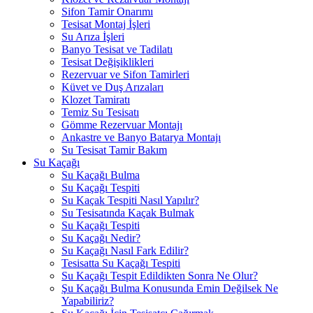
Sifon Tamir Onarımı
Tesisat Montaj İşleri
Su Arıza İşleri
Banyo Tesisat ve Tadilatı
Tesisat Değişiklikleri
Rezervuar ve Sifon Tamirleri
Küvet ve Duş Arızaları
Klozet Tamiratı
Temiz Su Tesisatı
Gömme Rezervuar Montajı
Ankastre ve Banyo Batarya Montajı
Su Tesisat Tamir Bakım
Su Kaçağı
Su Kaçağı Bulma
Su Kaçağı Tespiti
Su Kaçak Tespiti Nasıl Yapılır?
Su Tesisatında Kaçak Bulmak
Su Kaçağı Tespiti
Su Kaçağı Nedir?
Su Kaçağı Nasıl Fark Edilir?
Tesisatta Su Kaçağı Tespiti
Su Kaçağı Tespit Edildikten Sonra Ne Olur?
Şu Kaçağı Bulma Konusunda Emin Değilsek Ne
Yapabiliriz?