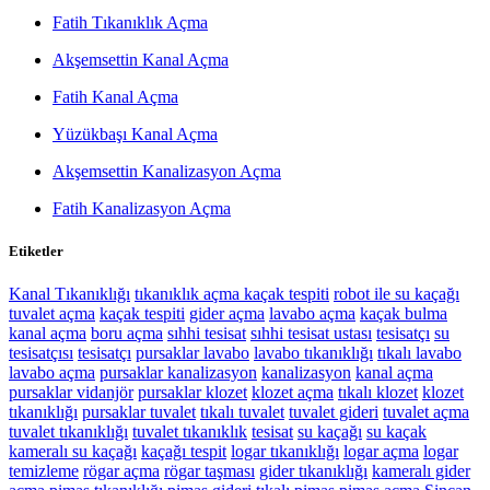
Fatih Tıkanıklık Açma
Akşemsettin Kanal Açma
Fatih Kanal Açma
Yüzükbaşı Kanal Açma
Akşemsettin Kanalizasyon Açma
Fatih Kanalizasyon Açma
Etiketler
Kanal Tıkanıklığı
tıkanıklık açma
kaçak tespiti
robot ile su kaçağı
tuvalet açma
kaçak tespiti
gider açma
lavabo açma
kaçak bulma
kanal açma
boru açma
sıhhi tesisat
sıhhi tesisat ustası
tesisatçı
su
tesisatçısı
tesisatçı
pursaklar lavabo
lavabo tıkanıklığı
tıkalı lavabo
lavabo açma
pursaklar kanalizasyon
kanalizasyon
kanal açma
pursaklar vidanjör
pursaklar klozet
klozet açma
tıkalı klozet
klozet
tıkanıklığı
pursaklar tuvalet
tıkalı tuvalet
tuvalet gideri
tuvalet açma
tuvalet tıkanıklığı
tuvalet tıkanıklık
tesisat
su kaçağı
su kaçak
kameralı su kaçağı
kaçağı tespit
logar tıkanıklığı
logar açma
logar
temizleme
rögar açma
rögar taşması
gider tıkanıklığı
kameralı gider