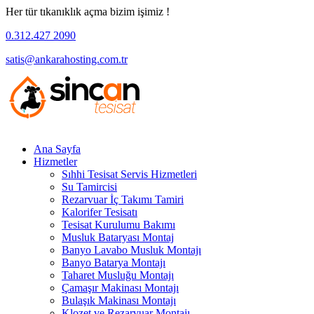
Her tür tıkanıklık açma bizim işimiz !
0.312.427 2090
satis@ankarahosting.com.tr
Ana Sayfa
Hizmetler
Sıhhi Tesisat Servis Hizmetleri
Su Tamircisi
Rezarvuar İç Takımı Tamiri
Kalorifer Tesisatı
Tesisat Kurulumu Bakımı
Musluk Bataryası Montaj
Banyo Lavabo Musluk Montajı
Banyo Batarya Montajı
Taharet Musluğu Montajı
Çamaşır Makinası Montajı
Bulaşık Makinası Montajı
Klozet ve Rezarvuar Montajı