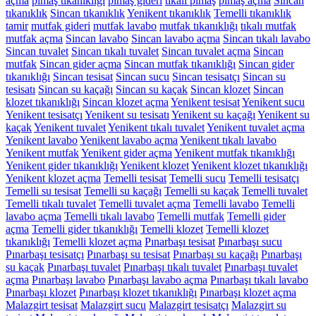
açma
pimaş tıkanıklığı
pimaş gideri
tıkalı pimaş
pimaş açma
Sincan
tıkanıklık
Sincan tıkanıklık
Yenikent tıkanıklık
Temelli tıkanıklık
tamir
mutfak gideri
mutfak lavabo
mutfak tıkanıklığı
tıkalı mutfak
mutfak açma
Sincan lavabo
Sincan lavabo açma
Sincan tıkalı lavabo
Sincan tuvalet
Sincan tıkalı tuvalet
Sincan tuvalet açma
Sincan
mutfak
Sincan gider açma
Sincan mutfak tıkanıklığı
Sincan gider
tıkanıklığı
Sincan tesisat
Sincan sucu
Sincan tesisatçı
Sincan su
tesisatı
Sincan su kaçağı
Sincan su kaçak
Sincan klozet
Sincan
klozet tıkanıklığı
Sincan klozet açma
Yenikent tesisat
Yenikent sucu
Yenikent tesisatçı
Yenikent su tesisatı
Yenikent su kaçağı
Yenikent su
kaçak
Yenikent tuvalet
Yenikent tıkalı tuvalet
Yenikent tuvalet açma
Yenikent lavabo
Yenikent lavabo açma
Yenikent tıkalı lavabo
Yenikent mutfak
Yenikent gider açma
Yenikent mutfak tıkanıklığı
Yenikent gider tıkanıklığı
Yenikent klozet
Yenikent klozet tıkanıklığı
Yenikent klozet açma
Temelli tesisat
Temelli sucu
Temelli tesisatçı
Temelli su tesisat
Temelli su kaçağı
Temelli su kaçak
Temelli tuvalet
Temelli tıkalı tuvalet
Temelli tuvalet açma
Temelli lavabo
Temelli
lavabo açma
Temelli tıkalı lavabo
Temelli mutfak
Temelli gider
açma
Temelli gider tıkanıklığı
Temelli klozet
Temelli klozet
tıkanıklığı
Temelli klozet açma
Pınarbaşı tesisat
Pınarbaşı sucu
Pınarbaşı tesisatçı
Pınarbaşı su tesisat
Pınarbaşı su kaçağı
Pınarbaşı
su kaçak
Pınarbaşı tuvalet
Pınarbaşı tıkalı tuvalet
Pınarbaşı tuvalet
açma
Pınarbaşı lavabo
Pınarbaşı lavabo açma
Pınarbaşı tıkalı lavabo
Pınarbaşı klozet
Pınarbaşı klozet tıkanıklığı
Pınarbaşı klozet açma
Malazgirt tesisat
Malazgirt sucu
Malazgirt tesisatçı
Malazgirt su