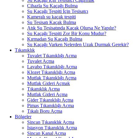
Su Kaçağı İçin Tesisatçı Çağırmak
Cihazla Su Kaçağı Bulma
Su Kaçağı Tespiti İçin Tesisatçı
Kameralı su kaçak tespiti
Su Tesisatı Kaçak Bulma
Atık Su Tesisatında Kaçak Olursa Ne Yapılır?
Su Kaçağı Tespiti Zor Bir Konu Mudur?
Kırmadan Su Kaçağı Bulma
Su Kaçağı Varken Nelerden Uzak Durmak Gerekir?
Tıkanıklık
Tuvalet Tıkanıklığı Açma
Tuvalet Açma
Lavabo Tıkanıklığı Açma
Klozet Tıkanıklığı Açma
Mutfak Tıkanıklığı Açma
Mutfak Gideri Açmak
Tıkanıklık Açma
Mutfak Gideri Açma
Gider Tıkanıklığı Açma
Pimaş Tıkanıklığı Açma
Tıkalı Boru Açma
Bölgeler
Sincan Tıkanıklık Açma
İstasyon Tıkanıklık Açma
Sincan Kanal Açma