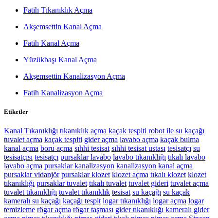
Fatih Tıkanıklık Açma
Akşemsettin Kanal Açma
Fatih Kanal Açma
Yüzükbaşı Kanal Açma
Akşemsettin Kanalizasyon Açma
Fatih Kanalizasyon Açma
Etiketler
Kanal Tıkanıklığı
tıkanıklık açma
kaçak tespiti
robot ile su kaçağı
tuvalet açma
kaçak tespiti
gider açma
lavabo açma
kaçak bulma
kanal açma
boru açma
sıhhi tesisat
sıhhi tesisat ustası
tesisatçı
su
tesisatçısı
tesisatçı
pursaklar lavabo
lavabo tıkanıklığı
tıkalı lavabo
lavabo açma
pursaklar kanalizasyon
kanalizasyon
kanal açma
pursaklar vidanjör
pursaklar klozet
klozet açma
tıkalı klozet
klozet
tıkanıklığı
pursaklar tuvalet
tıkalı tuvalet
tuvalet gideri
tuvalet açma
tuvalet tıkanıklığı
tuvalet tıkanıklık
tesisat
su kaçağı
su kaçak
kameralı su kaçağı
kaçağı tespit
logar tıkanıklığı
logar açma
logar
temizleme
rögar açma
rögar taşması
gider tıkanıklığı
kameralı gider