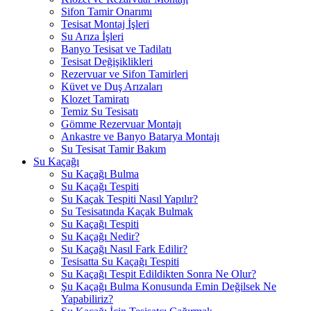
Sifon Tamir Onarımı
Tesisat Montaj İşleri
Su Arıza İşleri
Banyo Tesisat ve Tadilatı
Tesisat Değişiklikleri
Rezervuar ve Sifon Tamirleri
Küvet ve Duş Arızaları
Klozet Tamiratı
Temiz Su Tesisatı
Gömme Rezervuar Montajı
Ankastre ve Banyo Batarya Montajı
Su Tesisat Tamir Bakım
Su Kaçağı
Su Kaçağı Bulma
Su Kaçağı Tespiti
Su Kaçak Tespiti Nasıl Yapılır?
Su Tesisatında Kaçak Bulmak
Su Kaçağı Tespiti
Su Kaçağı Nedir?
Su Kaçağı Nasıl Fark Edilir?
Tesisatta Su Kaçağı Tespiti
Su Kaçağı Tespit Edildikten Sonra Ne Olur?
Şu Kaçağı Bulma Konusunda Emin Değilsek Ne
Yapabiliriz?