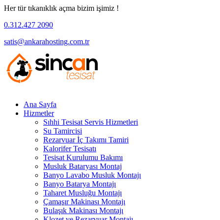
Her tür tıkanıklık açma bizim işimiz !
0.312.427 2090
satis@ankarahosting.com.tr
Ana Sayfa
Hizmetler
Sıhhi Tesisat Servis Hizmetleri
Su Tamircisi
Rezarvuar İç Takımı Tamiri
Kalorifer Tesisatı
Tesisat Kurulumu Bakımı
Musluk Bataryası Montaj
Banyo Lavabo Musluk Montajı
Banyo Batarya Montajı
Taharet Musluğu Montajı
Çamaşır Makinası Montajı
Bulaşık Makinası Montajı
Klozet ve Rezarvuar Montajı