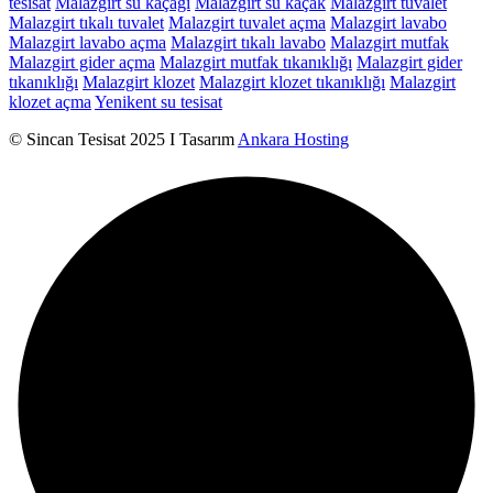
tesisat
Malazgirt su kaçağı
Malazgirt su kaçak
Malazgirt tuvalet
Malazgirt tıkalı tuvalet
Malazgirt tuvalet açma
Malazgirt lavabo
Malazgirt lavabo açma
Malazgirt tıkalı lavabo
Malazgirt mutfak
Malazgirt gider açma
Malazgirt mutfak tıkanıklığı
Malazgirt gider
tıkanıklığı
Malazgirt klozet
Malazgirt klozet tıkanıklığı
Malazgirt
klozet açma
Yenikent su tesisat
© Sincan Tesisat 2025 I Tasarım
Ankara Hosting