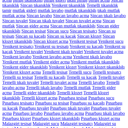
açma
pimaş tıkanıklığı
pimaş gideri
tıkalı pimaş
pimaş açma
Sincan
tıkanıklık
Sincan tıkanıklık
Yenikent tıkanıklık
Temelli tıkanıklık
tamir
mutfak gideri
mutfak lavabo
mutfak tıkanıklığı
tıkalı mutfak
mutfak açma
Sincan lavabo
Sincan lavabo açma
Sincan tıkalı lavabo
Sincan tuvalet
Sincan tıkalı tuvalet
Sincan tuvalet açma
Sincan
mutfak
Sincan gider açma
Sincan mutfak tıkanıklığı
Sincan gider
tıkanıklığı
Sincan tesisat
Sincan sucu
Sincan tesisatçı
Sincan su
tesisatı
Sincan su kaçağı
Sincan su kaçak
Sincan klozet
Sincan
klozet tıkanıklığı
Sincan klozet açma
Yenikent tesisat
Yenikent sucu
Yenikent tesisatçı
Yenikent su tesisatı
Yenikent su kaçağı
Yenikent su
kaçak
Yenikent tuvalet
Yenikent tıkalı tuvalet
Yenikent tuvalet açma
Yenikent lavabo
Yenikent lavabo açma
Yenikent tıkalı lavabo
Yenikent mutfak
Yenikent gider açma
Yenikent mutfak tıkanıklığı
Yenikent gider tıkanıklığı
Yenikent klozet
Yenikent klozet tıkanıklığı
Yenikent klozet açma
Temelli tesisat
Temelli sucu
Temelli tesisatçı
Temelli su tesisat
Temelli su kaçağı
Temelli su kaçak
Temelli tuvalet
Temelli tıkalı tuvalet
Temelli tuvalet açma
Temelli lavabo
Temelli
lavabo açma
Temelli tıkalı lavabo
Temelli mutfak
Temelli gider
açma
Temelli gider tıkanıklığı
Temelli klozet
Temelli klozet
tıkanıklığı
Temelli klozet açma
Pınarbaşı tesisat
Pınarbaşı sucu
Pınarbaşı tesisatçı
Pınarbaşı su tesisat
Pınarbaşı su kaçağı
Pınarbaşı
su kaçak
Pınarbaşı tuvalet
Pınarbaşı tıkalı tuvalet
Pınarbaşı tuvalet
açma
Pınarbaşı lavabo
Pınarbaşı lavabo açma
Pınarbaşı tıkalı lavabo
Pınarbaşı klozet
Pınarbaşı klozet tıkanıklığı
Pınarbaşı klozet açma
Malazgirt tesisat
Malazgirt sucu
Malazgirt tesisatçı
Malazgirt su