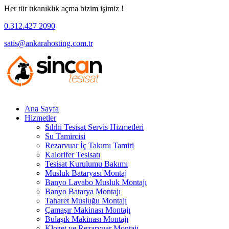
Her tür tıkanıklık açma bizim işimiz !
0.312.427 2090
satis@ankarahosting.com.tr
Ana Sayfa
Hizmetler
Sıhhi Tesisat Servis Hizmetleri
Su Tamircisi
Rezarvuar İç Takımı Tamiri
Kalorifer Tesisatı
Tesisat Kurulumu Bakımı
Musluk Bataryası Montaj
Banyo Lavabo Musluk Montajı
Banyo Batarya Montajı
Taharet Musluğu Montajı
Çamaşır Makinası Montajı
Bulaşık Makinası Montajı
Klozet ve Rezarvuar Montajı