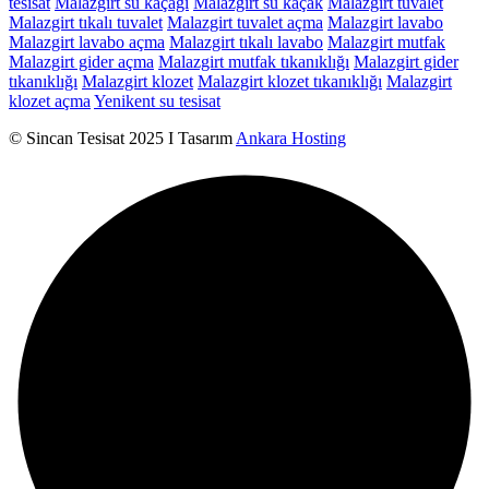
tesisat
Malazgirt su kaçağı
Malazgirt su kaçak
Malazgirt tuvalet
Malazgirt tıkalı tuvalet
Malazgirt tuvalet açma
Malazgirt lavabo
Malazgirt lavabo açma
Malazgirt tıkalı lavabo
Malazgirt mutfak
Malazgirt gider açma
Malazgirt mutfak tıkanıklığı
Malazgirt gider
tıkanıklığı
Malazgirt klozet
Malazgirt klozet tıkanıklığı
Malazgirt
klozet açma
Yenikent su tesisat
© Sincan Tesisat 2025 I Tasarım
Ankara Hosting