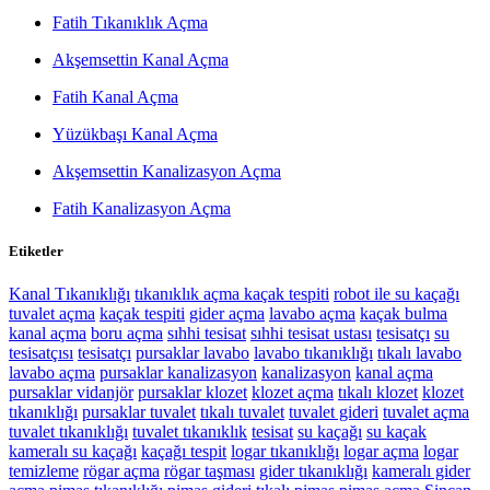
Fatih Tıkanıklık Açma
Akşemsettin Kanal Açma
Fatih Kanal Açma
Yüzükbaşı Kanal Açma
Akşemsettin Kanalizasyon Açma
Fatih Kanalizasyon Açma
Etiketler
Kanal Tıkanıklığı
tıkanıklık açma
kaçak tespiti
robot ile su kaçağı
tuvalet açma
kaçak tespiti
gider açma
lavabo açma
kaçak bulma
kanal açma
boru açma
sıhhi tesisat
sıhhi tesisat ustası
tesisatçı
su
tesisatçısı
tesisatçı
pursaklar lavabo
lavabo tıkanıklığı
tıkalı lavabo
lavabo açma
pursaklar kanalizasyon
kanalizasyon
kanal açma
pursaklar vidanjör
pursaklar klozet
klozet açma
tıkalı klozet
klozet
tıkanıklığı
pursaklar tuvalet
tıkalı tuvalet
tuvalet gideri
tuvalet açma
tuvalet tıkanıklığı
tuvalet tıkanıklık
tesisat
su kaçağı
su kaçak
kameralı su kaçağı
kaçağı tespit
logar tıkanıklığı
logar açma
logar
temizleme
rögar açma
rögar taşması
gider tıkanıklığı
kameralı gider