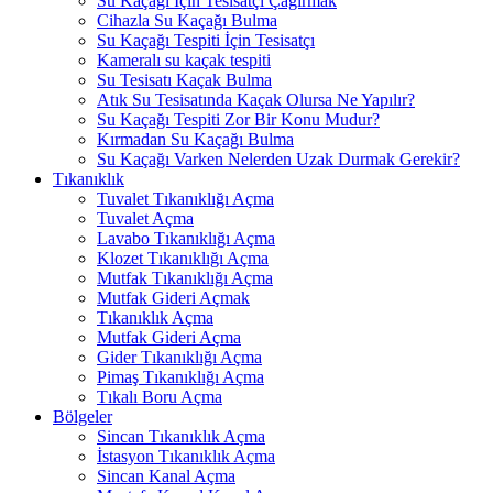
Su Kaçağı İçin Tesisatçı Çağırmak
Cihazla Su Kaçağı Bulma
Su Kaçağı Tespiti İçin Tesisatçı
Kameralı su kaçak tespiti
Su Tesisatı Kaçak Bulma
Atık Su Tesisatında Kaçak Olursa Ne Yapılır?
Su Kaçağı Tespiti Zor Bir Konu Mudur?
Kırmadan Su Kaçağı Bulma
Su Kaçağı Varken Nelerden Uzak Durmak Gerekir?
Tıkanıklık
Tuvalet Tıkanıklığı Açma
Tuvalet Açma
Lavabo Tıkanıklığı Açma
Klozet Tıkanıklığı Açma
Mutfak Tıkanıklığı Açma
Mutfak Gideri Açmak
Tıkanıklık Açma
Mutfak Gideri Açma
Gider Tıkanıklığı Açma
Pimaş Tıkanıklığı Açma
Tıkalı Boru Açma
Bölgeler
Sincan Tıkanıklık Açma
İstasyon Tıkanıklık Açma
Sincan Kanal Açma