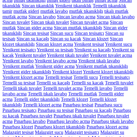
açma
pimaş tıkanıklığı
pimaş gideri
tıkalı pimaş
pimaş açma
Sincan
tıkanıklık
Sincan tıkanıklık
Yenikent tıkanıklık
Temelli tıkanıklık
tamir
mutfak gideri
mutfak lavabo
mutfak tıkanıklığı
tıkalı mutfak
mutfak açma
Sincan lavabo
Sincan lavabo açma
Sincan tıkalı lavabo
Sincan tuvalet
Sincan tıkalı tuvalet
Sincan tuvalet açma
Sincan
mutfak
Sincan gider açma
Sincan mutfak tıkanıklığı
Sincan gider
tıkanıklığı
Sincan tesisat
Sincan sucu
Sincan tesisatçı
Sincan su
tesisatı
Sincan su kaçağı
Sincan su kaçak
Sincan klozet
Sincan
klozet tıkanıklığı
Sincan klozet açma
Yenikent tesisat
Yenikent sucu
Yenikent tesisatçı
Yenikent su tesisatı
Yenikent su kaçağı
Yenikent su
kaçak
Yenikent tuvalet
Yenikent tıkalı tuvalet
Yenikent tuvalet açma
Yenikent lavabo
Yenikent lavabo açma
Yenikent tıkalı lavabo
Yenikent mutfak
Yenikent gider açma
Yenikent mutfak tıkanıklığı
Yenikent gider tıkanıklığı
Yenikent klozet
Yenikent klozet tıkanıklığı
Yenikent klozet açma
Temelli tesisat
Temelli sucu
Temelli tesisatçı
Temelli su tesisat
Temelli su kaçağı
Temelli su kaçak
Temelli tuvalet
Temelli tıkalı tuvalet
Temelli tuvalet açma
Temelli lavabo
Temelli
lavabo açma
Temelli tıkalı lavabo
Temelli mutfak
Temelli gider
açma
Temelli gider tıkanıklığı
Temelli klozet
Temelli klozet
tıkanıklığı
Temelli klozet açma
Pınarbaşı tesisat
Pınarbaşı sucu
Pınarbaşı tesisatçı
Pınarbaşı su tesisat
Pınarbaşı su kaçağı
Pınarbaşı
su kaçak
Pınarbaşı tuvalet
Pınarbaşı tıkalı tuvalet
Pınarbaşı tuvalet
açma
Pınarbaşı lavabo
Pınarbaşı lavabo açma
Pınarbaşı tıkalı lavabo
Pınarbaşı klozet
Pınarbaşı klozet tıkanıklığı
Pınarbaşı klozet açma
Malazgirt tesisat
Malazgirt sucu
Malazgirt tesisatçı
Malazgirt su