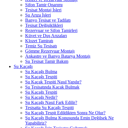
Sifon Tamir Onarımı
Tesisat Montaj İşleri
Su Arıza İşleri
Banyo Tesisat ve Tadilatı
Tesisat Değişiklikleri
Rezervuar ve Sifon Tamirleri
Küvet ve Duş Arızaları
Klozet Tamiratı
Temiz Su Tesisatı
Gömme Rezervuar Montajı
Ankastre ve Banyo Batarya Montajı
Su Tesisat Tamir Bakım
Su Kaçağı
Su Kaçağı Bulma
Su Kaçağı Tespiti
Su Kaçak Tespiti Nasıl Yapılır?
Su Tesisatında Kaçak Bulmak
Su Kaçağı Tespiti
Su Kaçağı Nedir?
Su Kaçağı Nasıl Fark Edilir?
Tesisatta Su Kaçağı Tespiti
Su Kaçağı Tespit Edildikten Sonra Ne Olur?
Şu Kaçağı Bulma Konusunda Emin Değilsek Ne
Yapabiliriz?