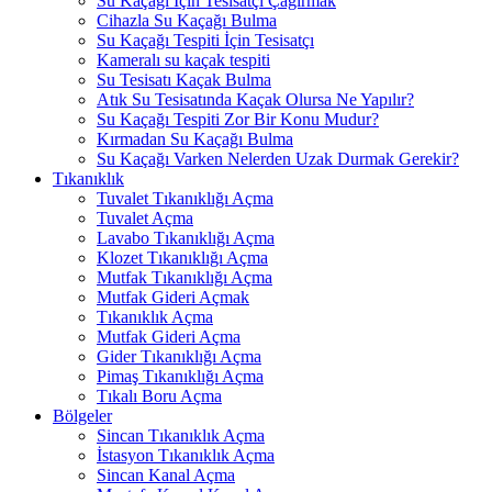
Su Kaçağı İçin Tesisatçı Çağırmak
Cihazla Su Kaçağı Bulma
Su Kaçağı Tespiti İçin Tesisatçı
Kameralı su kaçak tespiti
Su Tesisatı Kaçak Bulma
Atık Su Tesisatında Kaçak Olursa Ne Yapılır?
Su Kaçağı Tespiti Zor Bir Konu Mudur?
Kırmadan Su Kaçağı Bulma
Su Kaçağı Varken Nelerden Uzak Durmak Gerekir?
Tıkanıklık
Tuvalet Tıkanıklığı Açma
Tuvalet Açma
Lavabo Tıkanıklığı Açma
Klozet Tıkanıklığı Açma
Mutfak Tıkanıklığı Açma
Mutfak Gideri Açmak
Tıkanıklık Açma
Mutfak Gideri Açma
Gider Tıkanıklığı Açma
Pimaş Tıkanıklığı Açma
Tıkalı Boru Açma
Bölgeler
Sincan Tıkanıklık Açma
İstasyon Tıkanıklık Açma
Sincan Kanal Açma