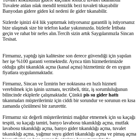
Tuvalete atılan ıslak mendil temizlik bezi tuvaleti tıkayabilir
Banyodan gidere giden kıl nedeni ile gider tıkanabilir.
Sizlerde işinizi 4/4 lük yaptırmak istiyorsanız garantili iş istiyorsanız
bize ulaşmak size bir telefon kadar yakınınızda. bizlerle İrtibata
geçin ve rahat bir nefes alın.Tercih sizin artık Saygılarımızla Sincan
Tesisat.
Firmamız, yaptığı işin kalitesine son derece güvendiği için yapılan
her işe %100 garanti vermektedir. Ayrıca tüm hizmetlerimizde
olduğu gibi tıkanıklık açma (kanal açma) hizmetimiz de en uygun
fiyatlara uygulanmaktadır.
Firmamız, Sincan ve İzmirin her noktasına en hızlı hizmeti
verebilmek için işinin uzmanı, tecrübeli, titiz, iş sorumluluğunun
bilincinde ekiplerle çalışmaktadır. Çünkü
pis su gider hattı
tıkanmaları müşterilerimiz için ciddi bir sorundur ve sorunun en kısa
zamanda çözülmesi bir zarurettir.
Firmamız siz değerli müşterilerimizi mağdur etmemek için su kaçağı
tespiti, su kaçağı tamiri, banyo lavabosu tıkanıklığı açma, mutfak
lavabosu tıkanıklığı açma, banyo gider tıkanıklığı açma, tuvalet
tıkanıklığı açma, yağmur suyu gideri tıkanıklığı açma ve pimaş açma