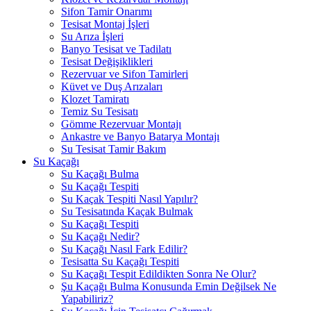
Sifon Tamir Onarımı
Tesisat Montaj İşleri
Su Arıza İşleri
Banyo Tesisat ve Tadilatı
Tesisat Değişiklikleri
Rezervuar ve Sifon Tamirleri
Küvet ve Duş Arızaları
Klozet Tamiratı
Temiz Su Tesisatı
Gömme Rezervuar Montajı
Ankastre ve Banyo Batarya Montajı
Su Tesisat Tamir Bakım
Su Kaçağı
Su Kaçağı Bulma
Su Kaçağı Tespiti
Su Kaçak Tespiti Nasıl Yapılır?
Su Tesisatında Kaçak Bulmak
Su Kaçağı Tespiti
Su Kaçağı Nedir?
Su Kaçağı Nasıl Fark Edilir?
Tesisatta Su Kaçağı Tespiti
Su Kaçağı Tespit Edildikten Sonra Ne Olur?
Şu Kaçağı Bulma Konusunda Emin Değilsek Ne
Yapabiliriz?