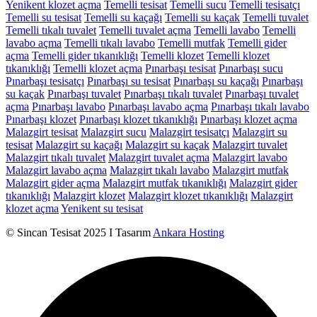
Yenikent klozet açma
Temelli tesisat
Temelli sucu
Temelli tesisatçı
Temelli su tesisat
Temelli su kaçağı
Temelli su kaçak
Temelli tuvalet
Temelli tıkalı tuvalet
Temelli tuvalet açma
Temelli lavabo
Temelli
lavabo açma
Temelli tıkalı lavabo
Temelli mutfak
Temelli gider
açma
Temelli gider tıkanıklığı
Temelli klozet
Temelli klozet
tıkanıklığı
Temelli klozet açma
Pınarbaşı tesisat
Pınarbaşı sucu
Pınarbaşı tesisatçı
Pınarbaşı su tesisat
Pınarbaşı su kaçağı
Pınarbaşı
su kaçak
Pınarbaşı tuvalet
Pınarbaşı tıkalı tuvalet
Pınarbaşı tuvalet
açma
Pınarbaşı lavabo
Pınarbaşı lavabo açma
Pınarbaşı tıkalı lavabo
Pınarbaşı klozet
Pınarbaşı klozet tıkanıklığı
Pınarbaşı klozet açma
Malazgirt tesisat
Malazgirt sucu
Malazgirt tesisatçı
Malazgirt su
tesisat
Malazgirt su kaçağı
Malazgirt su kaçak
Malazgirt tuvalet
Malazgirt tıkalı tuvalet
Malazgirt tuvalet açma
Malazgirt lavabo
Malazgirt lavabo açma
Malazgirt tıkalı lavabo
Malazgirt mutfak
Malazgirt gider açma
Malazgirt mutfak tıkanıklığı
Malazgirt gider
tıkanıklığı
Malazgirt klozet
Malazgirt klozet tıkanıklığı
Malazgirt
klozet açma
Yenikent su tesisat
© Sincan Tesisat 2025 I Tasarım
Ankara Hosting