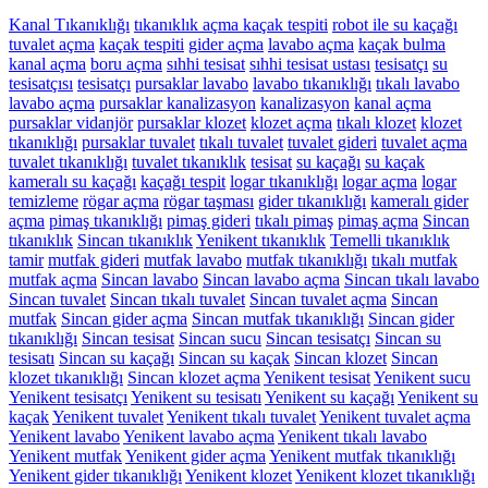
Kanal Tıkanıklığı
tıkanıklık açma
kaçak tespiti
robot ile su kaçağı
tuvalet açma
kaçak tespiti
gider açma
lavabo açma
kaçak bulma
kanal açma
boru açma
sıhhi tesisat
sıhhi tesisat ustası
tesisatçı
su
tesisatçısı
tesisatçı
pursaklar lavabo
lavabo tıkanıklığı
tıkalı lavabo
lavabo açma
pursaklar kanalizasyon
kanalizasyon
kanal açma
pursaklar vidanjör
pursaklar klozet
klozet açma
tıkalı klozet
klozet
tıkanıklığı
pursaklar tuvalet
tıkalı tuvalet
tuvalet gideri
tuvalet açma
tuvalet tıkanıklığı
tuvalet tıkanıklık
tesisat
su kaçağı
su kaçak
kameralı su kaçağı
kaçağı tespit
logar tıkanıklığı
logar açma
logar
temizleme
rögar açma
rögar taşması
gider tıkanıklığı
kameralı gider
açma
pimaş tıkanıklığı
pimaş gideri
tıkalı pimaş
pimaş açma
Sincan
tıkanıklık
Sincan tıkanıklık
Yenikent tıkanıklık
Temelli tıkanıklık
tamir
mutfak gideri
mutfak lavabo
mutfak tıkanıklığı
tıkalı mutfak
mutfak açma
Sincan lavabo
Sincan lavabo açma
Sincan tıkalı lavabo
Sincan tuvalet
Sincan tıkalı tuvalet
Sincan tuvalet açma
Sincan
mutfak
Sincan gider açma
Sincan mutfak tıkanıklığı
Sincan gider
tıkanıklığı
Sincan tesisat
Sincan sucu
Sincan tesisatçı
Sincan su
tesisatı
Sincan su kaçağı
Sincan su kaçak
Sincan klozet
Sincan
klozet tıkanıklığı
Sincan klozet açma
Yenikent tesisat
Yenikent sucu
Yenikent tesisatçı
Yenikent su tesisatı
Yenikent su kaçağı
Yenikent su
kaçak
Yenikent tuvalet
Yenikent tıkalı tuvalet
Yenikent tuvalet açma
Yenikent lavabo
Yenikent lavabo açma
Yenikent tıkalı lavabo
Yenikent mutfak
Yenikent gider açma
Yenikent mutfak tıkanıklığı
Yenikent gider tıkanıklığı
Yenikent klozet
Yenikent klozet tıkanıklığı