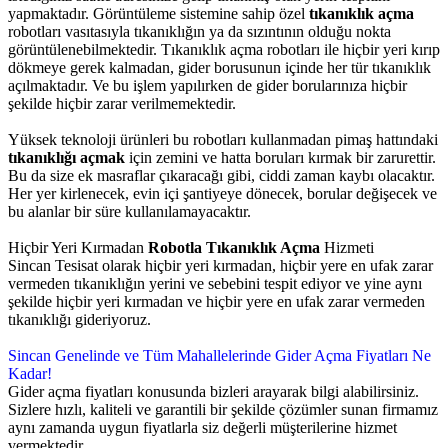
yapmaktadır. Görüntüleme sistemine sahip özel
tıkanıklık açma
robotları vasıtasıyla tıkanıklığın ya da sızıntının olduğu nokta
görüntülenebilmektedir. Tıkanıklık açma robotları ile hiçbir yeri kırıp
dökmeye gerek kalmadan, gider borusunun içinde her tür tıkanıklık
açılmaktadır. Ve bu işlem yapılırken de gider borularınıza hiçbir
şekilde hiçbir zarar verilmemektedir.
Yüksek teknoloji ürünleri bu robotları kullanmadan pimaş hattındaki
tıkanıklığı açmak
için zemini ve hatta boruları kırmak bir zarurettir.
Bu da size ek masraflar çıkaracağı gibi, ciddi zaman kaybı olacaktır.
Her yer kirlenecek, evin içi şantiyeye dönecek, borular değişecek ve
bu alanlar bir süre kullanılamayacaktır.
Hiçbir Yeri Kırmadan
Robotla Tıkanıklık Açma
Hizmeti
Sincan Tesisat olarak hiçbir yeri kırmadan, hiçbir yere en ufak zarar
vermeden tıkanıklığın yerini ve sebebini tespit ediyor ve yine aynı
şekilde hiçbir yeri kırmadan ve hiçbir yere en ufak zarar vermeden
tıkanıklığı gideriyoruz.
Sincan Genelinde ve Tüm Mahallelerinde Gider Açma Fiyatları Ne
Kadar!
Gider açma fiyatları konusunda bizleri arayarak bilgi alabilirsiniz.
Sizlere hızlı, kaliteli ve garantili bir şekilde çözümler sunan firmamız
aynı zamanda uygun fiyatlarla siz değerli müşterilerine hizmet
vermektedir.