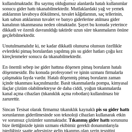
kullanılmaktadır. Bu saymış olduğumuz alanlarda hatalı kullanımlar
sonucu gider hattı tıkanabilmektedir. Mutfaklardaki yağ ve yemek
atıklarının lavaboya dökülmesi, tuvalet kâğıtlarının, saç tellerinin,
katı sabun atıklarının tuvalet ve banyo giderlerine atılması gider
kanalının tıkanmasına neden olmaktadır. Şayet bu konuda yeterince
dikkatli ve özenli davranıldığı taktirde uzun süre tıkanmaların önüne
geçilebilmektedir.
Unutulmamalıdır ki, ne kadar dikkatli olunursa olunsun özellikle
evlerdeki pimaş borulardan yapılmış pis su gider hatları çoğu kez
kireçlenmeler sonucu da tıkanabilmektedir.
En önemli sebep ise gider hattına döşenen pimaş boruların hatalı
döşenmesidir. Bu konuda profesyonel ve işinin uzmanı firmalarla
çalışmakta fayda vardır. Hatalı döşenmiş pimaş boruların zaman
içinde tıkanması kaçınılmazdır. Basit tıkanmalarda pompa, kimyasal
ilaçlar çözüm olabilmekteyse de daha ciddi, yoğun tıkanmalarda
kanal açma cihazları (tıkanıklık açma robotları) kullanılması bir
zarurettir.
Sincan Tesisat olarak firmamız tıkanıklık kaynaklı
pis su gider hattı
sorunlarının giderilmesinde son teknoloji cihazları kullanarak etkin
ve sorunsuz çözümler sunmaktadır.
Tıkanmış gider hattı
sorununu
bize ilettiğinizde işinin uzmanı ekibimiz gerekli donanımlarıyla
istediğiniz saatte adresinize gelip tıkanmış olan yerin tespitini