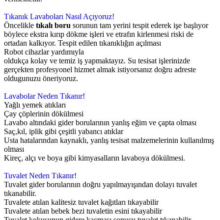
Tıkanık Lavaboları Nasıl Açıyoruz!
Öncelikle
tıkalı boru
sorunun tam yerini tespit ederek işe başlıyor
böylece ekstra kırıp dökme işleri ve etrafın kirlenmesi riski de
ortadan kalkıyor. Tespit edilen tıkanıklığın açılması
Robot cihazlar yardımıyla
oldukça kolay ve temiz iş yapmaktayız. Su tesisat işlerinizde
gerçekten profesyonel hizmet almak istiyorsanız doğru adreste
oldugunuzu öneriyoruz.
Lavabolar Neden Tıkanır!
Yağlı yemek atıkları
Çay çöplerinin dökülmesi
Lavabo altındaki gider borularının yanlış eğim ve çapta olması
Saç,kıl, iplik gibi çeşitli yabancı atıklar
Usta hatalarından kaynaklı, yanlış tesisat malzemelerinin kullanılmış
olması
Kireç, alçı ve boya gibi kimyasalların lavaboya dökülmesi.
Tuvalet Neden Tıkanır!
Tuvalet gider borularının doğru yapılmayışından dolayı tuvalet
tıkanabilir.
Tuvalete atılan kalitesiz tuvalet kağıtları tıkayabilir
Tuvalete atılan bebek bezi tuvaletin esini tıkayabilir
Tuvalet kokusunun gidere kaçması sonucu tuvalet tıkanabilir