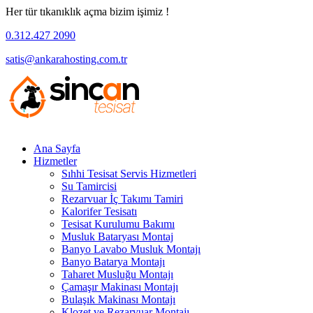
Her tür tıkanıklık açma bizim işimiz !
0.312.427 2090
satis@ankarahosting.com.tr
Ana Sayfa
Hizmetler
Sıhhi Tesisat Servis Hizmetleri
Su Tamircisi
Rezarvuar İç Takımı Tamiri
Kalorifer Tesisatı
Tesisat Kurulumu Bakımı
Musluk Bataryası Montaj
Banyo Lavabo Musluk Montajı
Banyo Batarya Montajı
Taharet Musluğu Montajı
Çamaşır Makinası Montajı
Bulaşık Makinası Montajı
Klozet ve Rezarvuar Montajı