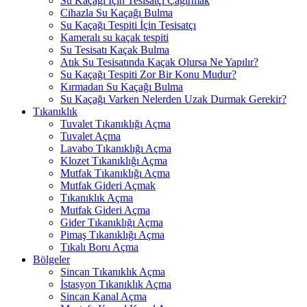
Su Kaçağı İçin Tesisatçı Çağırmak
Cihazla Su Kaçağı Bulma
Su Kaçağı Tespiti İçin Tesisatçı
Kameralı su kaçak tespiti
Su Tesisatı Kaçak Bulma
Atık Su Tesisatında Kaçak Olursa Ne Yapılır?
Su Kaçağı Tespiti Zor Bir Konu Mudur?
Kırmadan Su Kaçağı Bulma
Su Kaçağı Varken Nelerden Uzak Durmak Gerekir?
Tıkanıklık
Tuvalet Tıkanıklığı Açma
Tuvalet Açma
Lavabo Tıkanıklığı Açma
Klozet Tıkanıklığı Açma
Mutfak Tıkanıklığı Açma
Mutfak Gideri Açmak
Tıkanıklık Açma
Mutfak Gideri Açma
Gider Tıkanıklığı Açma
Pimaş Tıkanıklığı Açma
Tıkalı Boru Açma
Bölgeler
Sincan Tıkanıklık Açma
İstasyon Tıkanıklık Açma
Sincan Kanal Açma