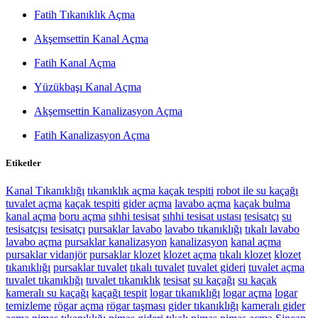
Fatih Tıkanıklık Açma
Akşemsettin Kanal Açma
Fatih Kanal Açma
Yüzükbaşı Kanal Açma
Akşemsettin Kanalizasyon Açma
Fatih Kanalizasyon Açma
Etiketler
Kanal Tıkanıklığı
tıkanıklık açma
kaçak tespiti
robot ile su kaçağı
tuvalet açma
kaçak tespiti
gider açma
lavabo açma
kaçak bulma
kanal açma
boru açma
sıhhi tesisat
sıhhi tesisat ustası
tesisatçı
su
tesisatçısı
tesisatçı
pursaklar lavabo
lavabo tıkanıklığı
tıkalı lavabo
lavabo açma
pursaklar kanalizasyon
kanalizasyon
kanal açma
pursaklar vidanjör
pursaklar klozet
klozet açma
tıkalı klozet
klozet
tıkanıklığı
pursaklar tuvalet
tıkalı tuvalet
tuvalet gideri
tuvalet açma
tuvalet tıkanıklığı
tuvalet tıkanıklık
tesisat
su kaçağı
su kaçak
kameralı su kaçağı
kaçağı tespit
logar tıkanıklığı
logar açma
logar
temizleme
rögar açma
rögar taşması
gider tıkanıklığı
kameralı gider