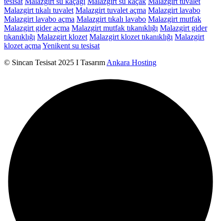
tesisat
Malazgirt su kaçağı
Malazgirt su kaçak
Malazgirt tuvalet
Malazgirt tıkalı tuvalet
Malazgirt tuvalet açma
Malazgirt lavabo
Malazgirt lavabo açma
Malazgirt tıkalı lavabo
Malazgirt mutfak
Malazgirt gider açma
Malazgirt mutfak tıkanıklığı
Malazgirt gider
tıkanıklığı
Malazgirt klozet
Malazgirt klozet tıkanıklığı
Malazgirt
klozet açma
Yenikent su tesisat
© Sincan Tesisat 2025 I Tasarım
Ankara Hosting