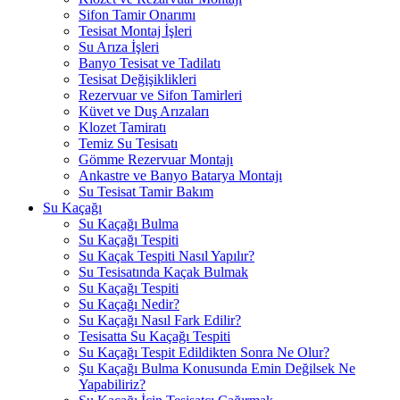
Sifon Tamir Onarımı
Tesisat Montaj İşleri
Su Arıza İşleri
Banyo Tesisat ve Tadilatı
Tesisat Değişiklikleri
Rezervuar ve Sifon Tamirleri
Küvet ve Duş Arızaları
Klozet Tamiratı
Temiz Su Tesisatı
Gömme Rezervuar Montajı
Ankastre ve Banyo Batarya Montajı
Su Tesisat Tamir Bakım
Su Kaçağı
Su Kaçağı Bulma
Su Kaçağı Tespiti
Su Kaçak Tespiti Nasıl Yapılır?
Su Tesisatında Kaçak Bulmak
Su Kaçağı Tespiti
Su Kaçağı Nedir?
Su Kaçağı Nasıl Fark Edilir?
Tesisatta Su Kaçağı Tespiti
Su Kaçağı Tespit Edildikten Sonra Ne Olur?
Şu Kaçağı Bulma Konusunda Emin Değilsek Ne
Yapabiliriz?