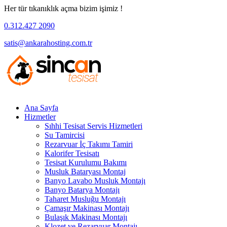
Her tür tıkanıklık açma bizim işimiz !
0.312.427 2090
satis@ankarahosting.com.tr
Ana Sayfa
Hizmetler
Sıhhi Tesisat Servis Hizmetleri
Su Tamircisi
Rezarvuar İç Takımı Tamiri
Kalorifer Tesisatı
Tesisat Kurulumu Bakımı
Musluk Bataryası Montaj
Banyo Lavabo Musluk Montajı
Banyo Batarya Montajı
Taharet Musluğu Montajı
Çamaşır Makinası Montajı
Bulaşık Makinası Montajı
Klozet ve Rezarvuar Montajı