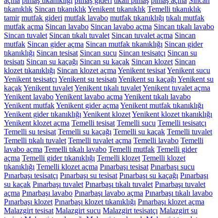
açma
pimaş tıkanıklığı
pimaş gideri
tıkalı pimaş
pimaş açma
Sincan
tıkanıklık
Sincan tıkanıklık
Yenikent tıkanıklık
Temelli tıkanıklık
tamir
mutfak gideri
mutfak lavabo
mutfak tıkanıklığı
tıkalı mutfak
mutfak açma
Sincan lavabo
Sincan lavabo açma
Sincan tıkalı lavabo
Sincan tuvalet
Sincan tıkalı tuvalet
Sincan tuvalet açma
Sincan
mutfak
Sincan gider açma
Sincan mutfak tıkanıklığı
Sincan gider
tıkanıklığı
Sincan tesisat
Sincan sucu
Sincan tesisatçı
Sincan su
tesisatı
Sincan su kaçağı
Sincan su kaçak
Sincan klozet
Sincan
klozet tıkanıklığı
Sincan klozet açma
Yenikent tesisat
Yenikent sucu
Yenikent tesisatçı
Yenikent su tesisatı
Yenikent su kaçağı
Yenikent su
kaçak
Yenikent tuvalet
Yenikent tıkalı tuvalet
Yenikent tuvalet açma
Yenikent lavabo
Yenikent lavabo açma
Yenikent tıkalı lavabo
Yenikent mutfak
Yenikent gider açma
Yenikent mutfak tıkanıklığı
Yenikent gider tıkanıklığı
Yenikent klozet
Yenikent klozet tıkanıklığı
Yenikent klozet açma
Temelli tesisat
Temelli sucu
Temelli tesisatçı
Temelli su tesisat
Temelli su kaçağı
Temelli su kaçak
Temelli tuvalet
Temelli tıkalı tuvalet
Temelli tuvalet açma
Temelli lavabo
Temelli
lavabo açma
Temelli tıkalı lavabo
Temelli mutfak
Temelli gider
açma
Temelli gider tıkanıklığı
Temelli klozet
Temelli klozet
tıkanıklığı
Temelli klozet açma
Pınarbaşı tesisat
Pınarbaşı sucu
Pınarbaşı tesisatçı
Pınarbaşı su tesisat
Pınarbaşı su kaçağı
Pınarbaşı
su kaçak
Pınarbaşı tuvalet
Pınarbaşı tıkalı tuvalet
Pınarbaşı tuvalet
açma
Pınarbaşı lavabo
Pınarbaşı lavabo açma
Pınarbaşı tıkalı lavabo
Pınarbaşı klozet
Pınarbaşı klozet tıkanıklığı
Pınarbaşı klozet açma
Malazgirt tesisat
Malazgirt sucu
Malazgirt tesisatçı
Malazgirt su