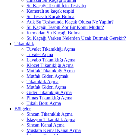
Cihazla Su Kaçağı Bulma
Su Kaçağı Tespiti İçin Tesisatçı
Kameralı su kaçak tespiti
Su Tesisatı Kaçak Bulma
Atık Su Tesisatında Kaçak Olursa Ne Yapılır?
Su Kaçağı Tespiti Zor Bir Konu Mudur?
Kırmadan Su Kaçağı Bulma
Su Kaçağı Varken Nelerden Uzak Durmak Gerekir?
Tıkanıklık
Tuvalet Tıkanıklığı Açma
Tuvalet Açma
Lavabo Tıkanıklığı Açma
Klozet Tıkanıklığı Açma
Mutfak Tıkanıklığı Açma
Mutfak Gideri Açmak
Tıkanıklık Açma
Mutfak Gideri Açma
Gider Tıkanıklığı Açma
Pimaş Tıkanıklığı Açma
Tıkalı Boru Açma
Bölgeler
Sincan Tıkanıklık Açma
İstasyon Tıkanıklık Açma
Sincan Kanal Açma
Mustafa Kemal Kanal Açma