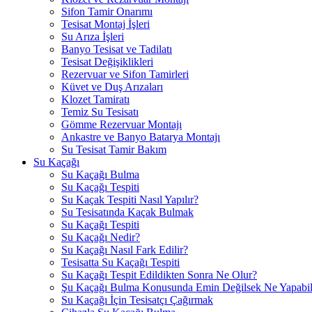
Sifon Tamir Onarımı
Tesisat Montaj İşleri
Su Arıza İşleri
Banyo Tesisat ve Tadilatı
Tesisat Değişiklikleri
Rezervuar ve Sifon Tamirleri
Küvet ve Duş Arızaları
Klozet Tamiratı
Temiz Su Tesisatı
Gömme Rezervuar Montajı
Ankastre ve Banyo Batarya Montajı
Su Tesisat Tamir Bakım
Su Kaçağı
Su Kaçağı Bulma
Su Kaçağı Tespiti
Su Kaçak Tespiti Nasıl Yapılır?
Su Tesisatında Kaçak Bulmak
Su Kaçağı Tespiti
Su Kaçağı Nedir?
Su Kaçağı Nasıl Fark Edilir?
Tesisatta Su Kaçağı Tespiti
Su Kaçağı Tespit Edildikten Sonra Ne Olur?
Şu Kaçağı Bulma Konusunda Emin Değilsek Ne Yapabili
Su Kaçağı İçin Tesisatçı Çağırmak