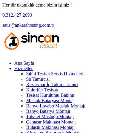
Her tür tıkanıklık açma bizim işimiz !
0.312.427 2090
satis@ankarahosting.com.tr
Ana Sayfa
Hizmetler
Sıhhi Tesisat Servis Hizmetleri
Su Tamircisi
Rezarvuar İç Takımı Tamiri
Kalorifer Tesisatı
Tesisat Kurulumu Bakımı
Musluk Bataryası Montaj
Banyo Lavabo Musluk Montajı
Banyo Batarya Montajı
Taharet Musluğu Montajı
Çamaşır Makinası Montajı
Bulaşık Makinası Montajı
Klozet ve Rezarvuar Montajı