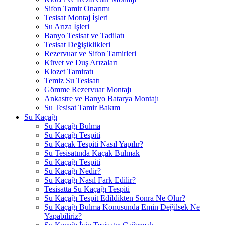
Sifon Tamir Onarımı
Tesisat Montaj İşleri
Su Arıza İşleri
Banyo Tesisat ve Tadilatı
Tesisat Değişiklikleri
Rezervuar ve Sifon Tamirleri
Küvet ve Duş Arızaları
Klozet Tamiratı
Temiz Su Tesisatı
Gömme Rezervuar Montajı
Ankastre ve Banyo Batarya Montajı
Su Tesisat Tamir Bakım
Su Kaçağı
Su Kaçağı Bulma
Su Kaçağı Tespiti
Su Kaçak Tespiti Nasıl Yapılır?
Su Tesisatında Kaçak Bulmak
Su Kaçağı Tespiti
Su Kaçağı Nedir?
Su Kaçağı Nasıl Fark Edilir?
Tesisatta Su Kaçağı Tespiti
Su Kaçağı Tespit Edildikten Sonra Ne Olur?
Şu Kaçağı Bulma Konusunda Emin Değilsek Ne
Yapabiliriz?