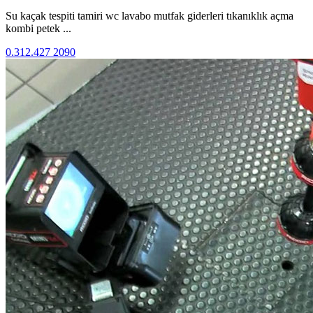
Su kaçak tespiti tamiri wc lavabo mutfak giderleri tıkanıklık açma
kombi petek ...
0.312.427 2090