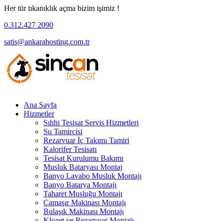
Her tür tıkanıklık açma bizim işimiz !
0.312.427 2090
satis@ankarahosting.com.tr
Ana Sayfa
Hizmetler
Sıhhi Tesisat Servis Hizmetleri
Su Tamircisi
Rezarvuar İç Takımı Tamiri
Kalorifer Tesisatı
Tesisat Kurulumu Bakımı
Musluk Bataryası Montaj
Banyo Lavabo Musluk Montajı
Banyo Batarya Montajı
Taharet Musluğu Montajı
Çamaşır Makinası Montajı
Bulaşık Makinası Montajı
Klozet ve Rezarvuar Montajı