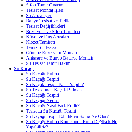
Sifon Tamir Onarımı
Tesisat Montaj İşleri
Su Arıza İşleri
Banyo Tesisat ve Tadilatı
Tesisat Değişiklikleri
Rezervuar ve Sifon Tamirleri
Küvet ve Duş Arızaları
Klozet Tamiratı
Temiz Su Tesisatı
Gömme Rezervuar Montajı
Ankastre ve Banyo Batarya Montajı
Su Tesisat Tamir Bakım
Su Kaçağı
Su Kaçağı Bulma
Su Kaçağı Tespiti
Su Kaçak Tespiti Nasıl Yapılır?
Su Tesisatında Kaçak Bulmak
Su Kaçağı Tespiti
Su Kaçağı Nedir?
Su Kaçağı Nasıl Fark Edilir?
Tesisatta Su Kaçağı Tespiti
Su Kaçağı Tespit Edildikten Sonra Ne Olur?
Şu Kaçağı Bulma Konusunda Emin Değilsek Ne
Yapabiliriz?