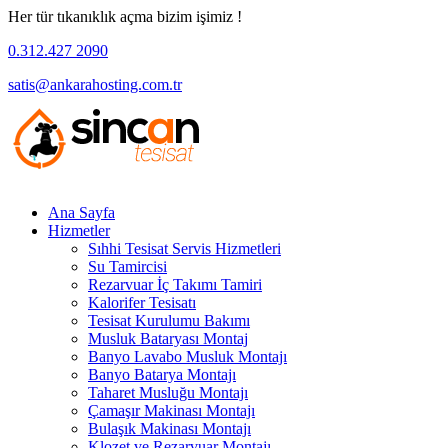
Her tür tıkanıklık açma bizim işimiz !
0.312.427 2090
satis@ankarahosting.com.tr
Ana Sayfa
Hizmetler
Sıhhi Tesisat Servis Hizmetleri
Su Tamircisi
Rezarvuar İç Takımı Tamiri
Kalorifer Tesisatı
Tesisat Kurulumu Bakımı
Musluk Bataryası Montaj
Banyo Lavabo Musluk Montajı
Banyo Batarya Montajı
Taharet Musluğu Montajı
Çamaşır Makinası Montajı
Bulaşık Makinası Montajı
Klozet ve Rezarvuar Montajı