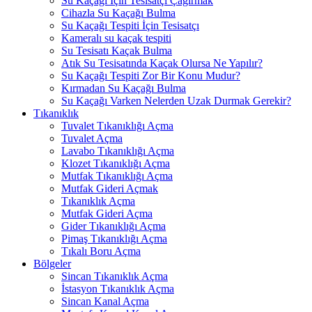
Su Kaçağı İçin Tesisatçı Çağırmak
Cihazla Su Kaçağı Bulma
Su Kaçağı Tespiti İçin Tesisatçı
Kameralı su kaçak tespiti
Su Tesisatı Kaçak Bulma
Atık Su Tesisatında Kaçak Olursa Ne Yapılır?
Su Kaçağı Tespiti Zor Bir Konu Mudur?
Kırmadan Su Kaçağı Bulma
Su Kaçağı Varken Nelerden Uzak Durmak Gerekir?
Tıkanıklık
Tuvalet Tıkanıklığı Açma
Tuvalet Açma
Lavabo Tıkanıklığı Açma
Klozet Tıkanıklığı Açma
Mutfak Tıkanıklığı Açma
Mutfak Gideri Açmak
Tıkanıklık Açma
Mutfak Gideri Açma
Gider Tıkanıklığı Açma
Pimaş Tıkanıklığı Açma
Tıkalı Boru Açma
Bölgeler
Sincan Tıkanıklık Açma
İstasyon Tıkanıklık Açma
Sincan Kanal Açma