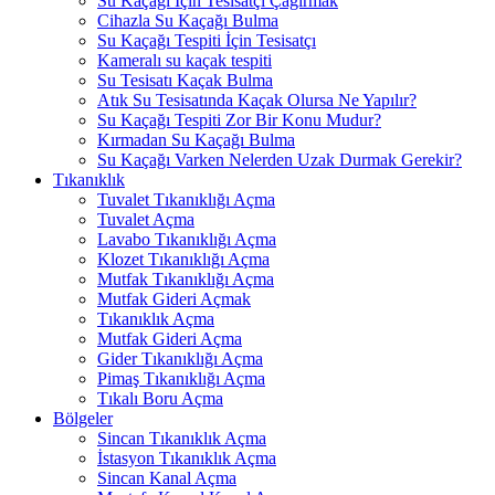
Su Kaçağı İçin Tesisatçı Çağırmak
Cihazla Su Kaçağı Bulma
Su Kaçağı Tespiti İçin Tesisatçı
Kameralı su kaçak tespiti
Su Tesisatı Kaçak Bulma
Atık Su Tesisatında Kaçak Olursa Ne Yapılır?
Su Kaçağı Tespiti Zor Bir Konu Mudur?
Kırmadan Su Kaçağı Bulma
Su Kaçağı Varken Nelerden Uzak Durmak Gerekir?
Tıkanıklık
Tuvalet Tıkanıklığı Açma
Tuvalet Açma
Lavabo Tıkanıklığı Açma
Klozet Tıkanıklığı Açma
Mutfak Tıkanıklığı Açma
Mutfak Gideri Açmak
Tıkanıklık Açma
Mutfak Gideri Açma
Gider Tıkanıklığı Açma
Pimaş Tıkanıklığı Açma
Tıkalı Boru Açma
Bölgeler
Sincan Tıkanıklık Açma
İstasyon Tıkanıklık Açma
Sincan Kanal Açma