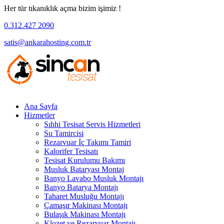
Her tür tıkanıklık açma bizim işimiz !
0.312.427 2090
satis@ankarahosting.com.tr
Ana Sayfa
Hizmetler
Sıhhi Tesisat Servis Hizmetleri
Su Tamircisi
Rezarvuar İç Takımı Tamiri
Kalorifer Tesisatı
Tesisat Kurulumu Bakımı
Musluk Bataryası Montaj
Banyo Lavabo Musluk Montajı
Banyo Batarya Montajı
Taharet Musluğu Montajı
Çamaşır Makinası Montajı
Bulaşık Makinası Montajı
Klozet ve Rezarvuar Montajı