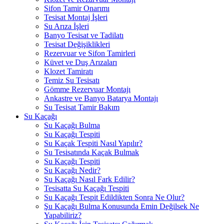
Sifon Tamir Onarımı
Tesisat Montaj İşleri
Su Arıza İşleri
Banyo Tesisat ve Tadilatı
Tesisat Değişiklikleri
Rezervuar ve Sifon Tamirleri
Küvet ve Duş Arızaları
Klozet Tamiratı
Temiz Su Tesisatı
Gömme Rezervuar Montajı
Ankastre ve Banyo Batarya Montajı
Su Tesisat Tamir Bakım
Su Kaçağı
Su Kaçağı Bulma
Su Kaçağı Tespiti
Su Kaçak Tespiti Nasıl Yapılır?
Su Tesisatında Kaçak Bulmak
Su Kaçağı Tespiti
Su Kaçağı Nedir?
Su Kaçağı Nasıl Fark Edilir?
Tesisatta Su Kaçağı Tespiti
Su Kaçağı Tespit Edildikten Sonra Ne Olur?
Şu Kaçağı Bulma Konusunda Emin Değilsek Ne
Yapabiliriz?