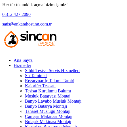
Her tür tıkanıklık açma bizim işimiz !
0.312.427 2090
satis@ankarahosting.com.tr
Ana Sayfa
Hizmetler
Sıhhi Tesisat Servis Hizmetleri
Su Tamircisi
Rezarvuar İç Takımı Tamiri
Kalorifer Tesisatı
Tesisat Kurulumu Bakımı
Musluk Bataryası Montaj
Banyo Lavabo Musluk Montajı
Banyo Batarya Montajı
Taharet Musluğu Montajı
Çamaşır Makinası Montajı
Bulaşık Makinası Montajı
Klozet ve Rezarvuar Montajı