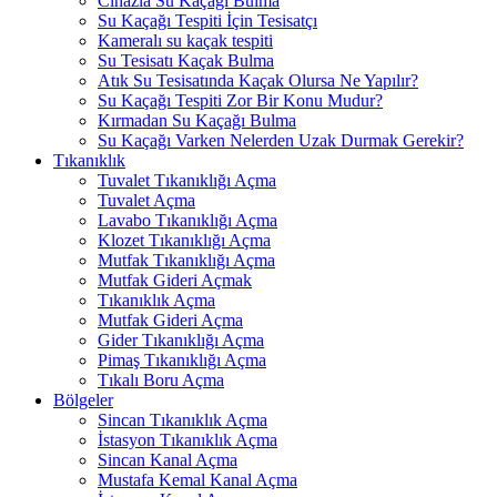
Cihazla Su Kaçağı Bulma
Su Kaçağı Tespiti İçin Tesisatçı
Kameralı su kaçak tespiti
Su Tesisatı Kaçak Bulma
Atık Su Tesisatında Kaçak Olursa Ne Yapılır?
Su Kaçağı Tespiti Zor Bir Konu Mudur?
Kırmadan Su Kaçağı Bulma
Su Kaçağı Varken Nelerden Uzak Durmak Gerekir?
Tıkanıklık
Tuvalet Tıkanıklığı Açma
Tuvalet Açma
Lavabo Tıkanıklığı Açma
Klozet Tıkanıklığı Açma
Mutfak Tıkanıklığı Açma
Mutfak Gideri Açmak
Tıkanıklık Açma
Mutfak Gideri Açma
Gider Tıkanıklığı Açma
Pimaş Tıkanıklığı Açma
Tıkalı Boru Açma
Bölgeler
Sincan Tıkanıklık Açma
İstasyon Tıkanıklık Açma
Sincan Kanal Açma
Mustafa Kemal Kanal Açma