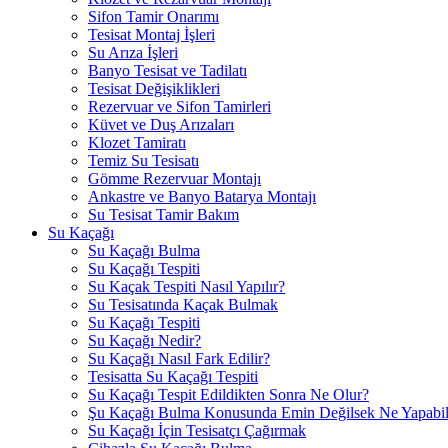
Sifon Tamir Onarımı
Tesisat Montaj İşleri
Su Arıza İşleri
Banyo Tesisat ve Tadilatı
Tesisat Değişiklikleri
Rezervuar ve Sifon Tamirleri
Küvet ve Duş Arızaları
Klozet Tamiratı
Temiz Su Tesisatı
Gömme Rezervuar Montajı
Ankastre ve Banyo Batarya Montajı
Su Tesisat Tamir Bakım
Su Kaçağı
Su Kaçağı Bulma
Su Kaçağı Tespiti
Su Kaçak Tespiti Nasıl Yapılır?
Su Tesisatında Kaçak Bulmak
Su Kaçağı Tespiti
Su Kaçağı Nedir?
Su Kaçağı Nasıl Fark Edilir?
Tesisatta Su Kaçağı Tespiti
Su Kaçağı Tespit Edildikten Sonra Ne Olur?
Şu Kaçağı Bulma Konusunda Emin Değilsek Ne Yapabili
Su Kaçağı İçin Tesisatçı Çağırmak